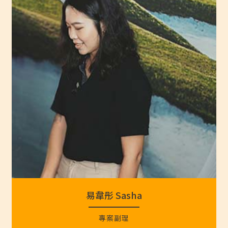
易韋彤 Sasha
專案副理